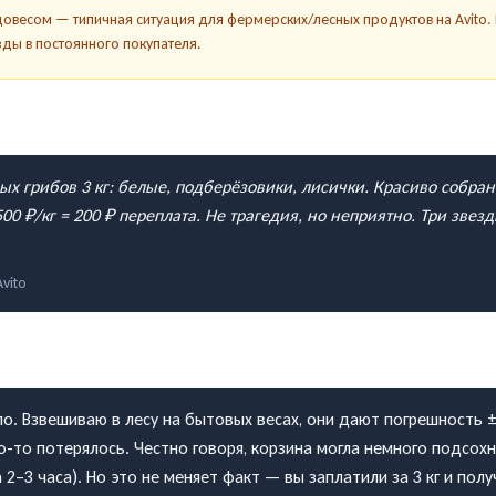
довесом — типичная ситуация для фермерских/лесных продуктов на Avito.
ды в постоянного покупателя.
х грибов 3 кг: белые, подберёзовики, лисички. Красиво собран
500 ₽/кг = 200 ₽ переплата. Не трагедия, но неприятно. Три зве
Avito
о. Взвешиваю в лесу на бытовых весах, они дают погрешность ±1
о-то потерялось. Честно говоря, корзина могла немного подсохн
 2–3 часа). Но это не меняет факт — вы заплатили за 3 кг и полу