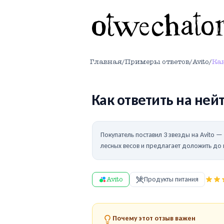
Главная
/
Примеры ответов
/
Avito
/
Как
Как ответить на ней
Покупатель поставил 3 звезды на Avito —
лесных весов и предлагает доложить до 
Avito
Продукты питания
Почему этот отзыв важен