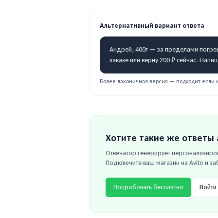
Альтернативный вариант ответа
Андрей, 400г — за пределами погреш
заказе или верну 200 ₽ сейчас. Нап
Более лаконичная версия — подходит если 
Хотите такие же ответы
Отвечатор генерирует персонализиров
Подключите ваш магазин на
Avito
и за
Попробовать бесплатно
Войти 