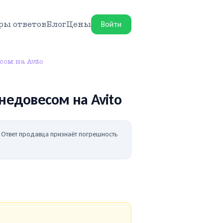
Войти
ры ответов
Блог
Цены
сом на Avito
 недовесом на Avito
а. Ответ продавца признаёт погрешность