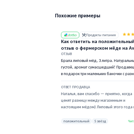
Похожие примеры
Avito
Продукты питания
Как ответить на положительны
отзыв о фермерском мёде на Av
ОТЗЫВ
Брала липовый мёд, 3 литра. Натуральн
густой, аромат сумасшедший! Продаве
в подарок три маленьких баночки с раз
сортами приложил — гречишный, цвето
и с прополисом. Такого внимания к
ОТВЕТ ПРОДАВЦА
покупателю давно не встречала.
Наталья, вам спасибо — приятно, когда
Обязательно вернусь за гречишным, он
ценят разницу между магазинным и
оказался огненный. Спасибо огромное!
настоящим мёдом) Липовый этого года 
правда удался, башкирские пасеки не
подвели. Гречишный отложу — напишит
положительный
5 звёзд
Чит
когда соберётесь, чтоб свежий был. К о
ещё донник привезу, он помягче, на