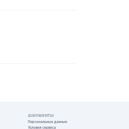
 через год. По специям не скажу —
да секрет, каждый год немного
ериментирую. Консервация у меня идёт с
дины июля по конец августа. Если хотите
едующем сезоне — можете записаться в
ок: напишите мне сообщение в начале
, отправлю первой. Берёте обычно по
 банок или больше?
ДОКУМЕНТЫ
Персональные данные
Условия сервиса