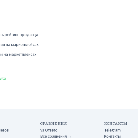
компенсировать: 1 кг чистой вырезки или
даже
лопатки без жил — приедете на ферму или
прав
доставлю. Напишите в сообщение. По
эксп
готовке голяшки: она тушится при низкой
сере
температуре 90°C (не кипение) в духовке или
в сл
рять рейтинг продавца
мультиварке 4–5 часов — только тогда
спис
ния на маркетплейсах
соединительная ткань растворяется. При 2
июля
часах при бурном кипении — жёсткая всегда.
5–10
ви на маркетплейсах
Это информация, которую должен был дать
я при продаже.
vito
СРАВНЕНИЯ
КОНТАКТЫ
ветов
vs
Ответо
Telegram
Все сравнения →
Контакты