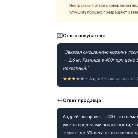
Нейтральный отзыв с конкретным не
улучшить процесс превращают 3 звез
Отзыв покупателя
“
Заказал смешанную корзину лесны
— 2,6 кг. Разница в 400г при цене 
нечестный.
”
—
Андрей К.
, покупатель на
Ответ продавца
Андрей, вы правы — 400г это немал
уже за пределами погрешности, чт
теряют до 5% веса от испарения за