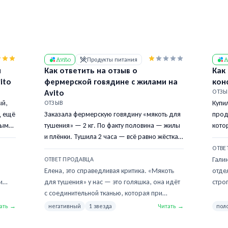
Avito
Продукты питания
A
й
Как ответить на отзыв о
Как
ito
фермерской говядине с жилами на
кон
Avito
ОТЗЫ
ый,
Купи
ОТЗЫВ
ц ещё
Заказала фермерскую говядину «мякоть для
прод
ными
тушения» — 2 кг. По факту половина — жилы
кото
чный
и плёнки. Тушила 2 часа — всё равно жёсткая.
пере
Зачистила всё — осталось 900г мяса из двух
пере
ОТВЕ
килограммов. Это не «мякоть», это отход
тоже
Гали
ОТВЕТ ПРОДАВЦА
производства по цене мякоти.
буде
Елена, это справедливая критика. «Мякоть
отде
и
для тушения» у нас — это голяшка, она идёт
стро
с соединительной тканью, которая при
на ре
е
правильном тушении превращается в
смор
ать →
негативный
1 звезда
Читать →
пол
сени
желатин. Но 50% жил — это слишком,
посл
разделка была небрежной. Мой косяк. Готов
на 4 