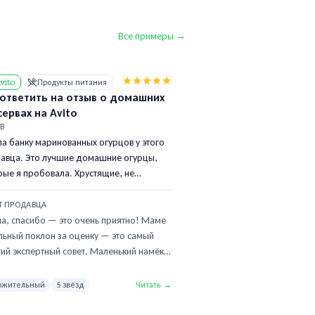
Все примеры →
vito
Продукты питания
 ответить на отзыв о домашних
сервах на Avito
В
ла банку маринованных огурцов у этого
авца. Это лучшие домашние огурцы,
рые я пробовала. Хрустящие, не
кислые, специи чувствуются, но не
бивают вкус. Попросила у мамы — она
Т ПРОДАВЦА
 оценила. Рецепт не раскрывайте, пусть
на, спасибо — это очень приятно! Маме
т секрет! Взяла ещё две банки.
льный поклон за оценку — это самый
гий экспертный совет. Маленький намёк
цепт: хруст — от листьев хрена и
одины прямо в банке, плюс огурцы
ожительный
5 звёзд
Читать →
е сбора идут сначала в холодную воду
часа. Так они уплотняются и хрустят