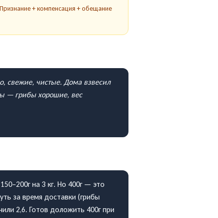
 Признание + компенсация + обещание
о, свежие, чистые. Дома взвесил
зды — грибы хорошие, вес
50–200г на 3 кг. Но 400г — это
уть за время доставки (грибы
чили 2,6. Готов доложить 400г при