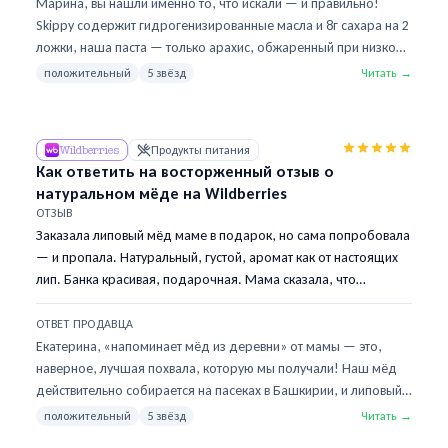
Марина, вы нашли именно то, что искали — и правильно!
Skippy содержит гидрогенизированные масла и 8г сахара на 2
ложки, наша паста — только арахис, обжаренный при низкой
температуре, чтобы сохранить полезные жиры.
положительный
5 звёзд
Читать →
«Солоноватость» — это естественный вкус хорошего арахиса,
не соль. Если хотите попробовать другой профиль: у нас есть
паста из кешью — она более сливочная и нейтральная,
Wildberries
Продукты питания
хорошо идёт в смузи или к фруктам. И паста из миндаля —
Как ответить на восторженный отзыв о
чуть горчинка, насыщеннее. Оба варианта без добавок, как и
натуральном мёде на Wildberries
арахисовая.
ОТЗЫВ
Заказала липовый мёд маме в подарок, но сама попробовала
— и пропала. Натуральный, густой, аромат как от настоящих
лип. Банка красивая, подарочная. Мама сказала, что
напоминает мёд из деревни. Берём теперь постоянно.
ОТВЕТ ПРОДАВЦА
Екатерина, «напоминает мёд из деревни» от мамы — это,
наверное, лучшая похвала, которую мы получали! Наш мёд
действительно собирается на пасеках в Башкирии, и липовый
— самый популярный сорт. Если хотите попробовать разные
положительный
5 звёзд
Читать →
— у нас есть дегустационный набор из пяти сортов: липовый,