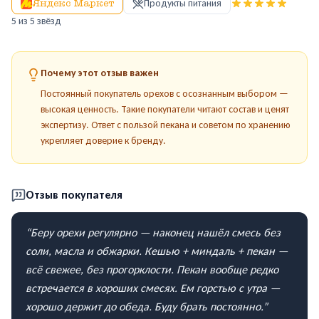
Яндекс Маркет
Продукты питания
5
из 5 звёзд
Почему этот отзыв важен
Постоянный покупатель орехов с осознанным выбором —
высокая ценность. Такие покупатели читают состав и ценят
экспертизу. Ответ с пользой пекана и советом по хранению
укрепляет доверие к бренду.
Отзыв покупателя
“
Беру орехи регулярно — наконец нашёл смесь без
соли, масла и обжарки. Кешью + миндаль + пекан —
всё свежее, без прогорклости. Пекан вообще редко
встречается в хороших смесях. Ем горстью с утра —
хорошо держит до обеда. Буду брать постоянно.
”