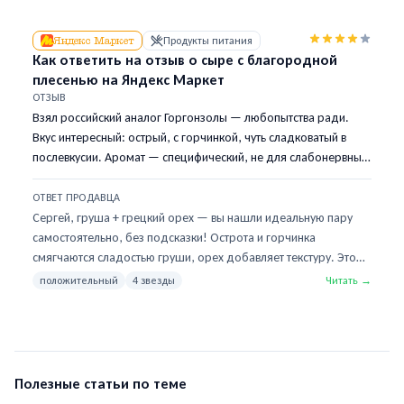
гречишный, акациевый, цветочный и каштановый. Отличный
вариант как раз для подарка. Спасибо, что рекомендуете!
Яндекс Маркет
Продукты питания
Как ответить на отзыв о сыре с благородной
плесенью на Яндекс Маркет
ОТЗЫВ
Взял российский аналог Горгонзолы — любопытства ради.
Вкус интересный: острый, с горчинкой, чуть сладковатый в
послевкусии. Аромат — специфический, не для слабонервных.
Жена в комнату не заходила. Ел с грушей и грецкими орехами
— вполне достойно. Четыре звезды — для ценителей.
ОТВЕТ ПРОДАВЦА
Сергей, груша + грецкий орех — вы нашли идеальную пару
самостоятельно, без подсказки! Острота и горчинка
смягчаются сладостью груши, орех добавляет текстуру. Это
классическое итальянское сочетание. Про аромат: наш сыр
положительный
4 звезды
Читать →
выдерживается 60 дней — как раз на границе «яркого» и
«очень яркого». Если хотите более деликатный запах при том
же вкусовом профиле — попробуйте наш сыр с белой
плесенью (тип Бри) — там аромат мягче, почти сливочный,
жена оценит. Артикул 78901. К этому сыру отлично идёт багет
Полезные статьи по теме
и лёгкое белое вино.