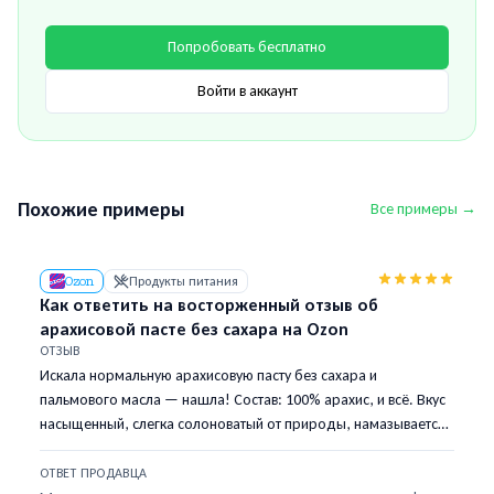
Попробовать бесплатно
Войти в аккаунт
Похожие примеры
Все примеры →
Ozon
Продукты питания
Как ответить на восторженный отзыв об
арахисовой пасте без сахара на Ozon
ОТЗЫВ
Искала нормальную арахисовую пасту без сахара и
пальмового масла — нашла! Состав: 100% арахис, и всё. Вкус
насыщенный, слегка солоноватый от природы, намазывается
легко. Ела до этого только Skippy — разница огромная. Буду
брать регулярно.
ОТВЕТ ПРОДАВЦА