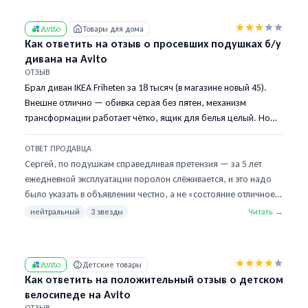
Avito
Товары для дома
Как ответить на отзыв о просевших подушках б/у
дивана на Avito
ОТЗЫВ
Брал диван IKEA Friheten за 18 тысяч (в магазине новый 45).
Внешне отлично — обивка серая без пятен, механизм
трансформации работает чётко, ящик для белья целый. Но
подушки сидений просели до жёсткости — садишься, и сразу
чувствуешь каркас. Видимо, поролон слежался. Под чехлом
ОТВЕТ ПРОДАВЦА
видно, что родной. На фото это не заметно, в описании не
Сергей, по подушкам справедливая претензия — за 5 лет
было. Тройка — за честное состояние корпуса, минус за
ежедневной эксплуатации поролон слёживается, и это надо
сиденье.
было указать в объявлении честно, а не «состояние отличное».
В следующих объявлениях буду писать про подушки
нейтральный
3 звезды
Читать →
отдельной строкой. По решению: перенабивка двух подушек
у мастера в Москве (есть Артур в районе Перово, телефон
скину в чат) — около 3500 рублей за обе с новым ППУ 30
Avito
Детские товары
плотности. После — будут как новые, прослужат ещё лет 5–7.
Как ответить на положительный отзыв о детском
Это всё равно дешевле нового дивана раза в 4. Если решите,
велосипеде на Avito
что не стоит — готов сделать частичный возврат 2000 рублей