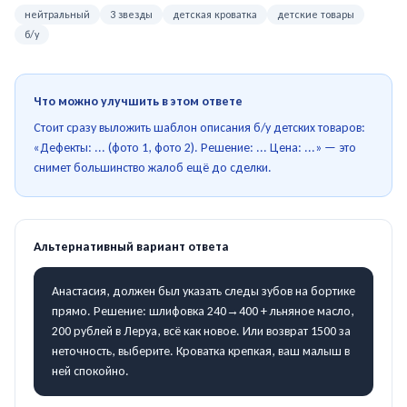
нейтральный
3 звезды
детская кроватка
детские товары
б/у
Что можно улучшить в этом ответе
Стоит сразу выложить шаблон описания б/у детских товаров:
«Дефекты: ... (фото 1, фото 2). Решение: ... Цена: ...» — это
снимет большинство жалоб ещё до сделки.
Альтернативный вариант ответа
Анастасия, должен был указать следы зубов на бортике
прямо. Решение: шлифовка 240→400 + льняное масло,
200 рублей в Леруа, всё как новое. Или возврат 1500 за
неточность, выберите. Кроватка крепкая, ваш малыш в
ней спокойно.