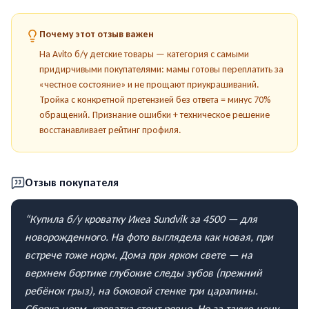
Почему этот отзыв важен
На Avito б/у детские товары — категория с самыми
придирчивыми покупателями: мамы готовы переплатить за
«честное состояние» и не прощают приукрашиваний.
Тройка с конкретной претензией без ответа = минус 70%
обращений. Признание ошибки + техническое решение
восстанавливает рейтинг профиля.
Отзыв покупателя
“
Купила б/у кроватку Икеа Sundvik за 4500 — для
новорожденного. На фото выглядела как новая, при
встрече тоже норм. Дома при ярком свете — на
верхнем бортике глубокие следы зубов (прежний
ребёнок грыз), на боковой стенке три царапины.
Сборка норм, кроватка стоит ровно. Но за такую цену