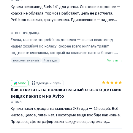
ОТЗЫВ
за неточность описания, напишите в личку.
Купили велосипед Stels 14" для дочки. Состояние хорошее —
краска не облезла, тормоза работают, цепь не растянута.
Ребёнок счастлив, сразу поехала. Единственное — заднее
колесо немного спускает, подкачивать приходится раз в два
дня. В остальном — всё как в описании, продавец адекватный,
ОТВЕТ ПРОДАВЦА
приехал вовремя. Четвёрка только из-за колеса.
Елена, главное что ребёнок доволен — значит велосипед
нашёл хозяйку) По колесу: скорее всего ниппель травит —
подтяните ключиком, который на колпачке насоса бывает.
Если не поможет — камера 200–300 рублей в любом
положительный
4 звезды
Читать →
веломагазине, менять 10 минут. Надо было мне подкачать
перед продажей, извините. Дочке хороших покатушек!
Avito
Одежда и обувь
Как ответить на положительный отзыв о детских
вещах пакетом на Avito
ОТЗЫВ
Купила пакет одежды на мальчика 2-3 года — 15 вещей. Всё
чистое, целое, пятен нет. Некоторые вещи вообще как новые.
Продавец сфотографировала каждую вещь отдельно,
приехала на встречу вовремя. Большая редкость на Avito.