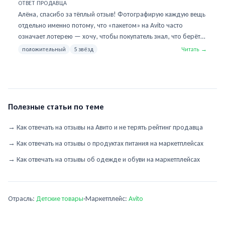
Однозначно 5.
ОТВЕТ ПРОДАВЦА
Алёна, спасибо за тёплый отзыв! Фотографирую каждую вещь
отдельно именно потому, что «пакетом» на Avito часто
означает лотерею — хочу, чтобы покупатель знал, что берёт.
Через пару месяцев выложу следующий пакет на 3-4 года —
положительный
5 звёзд
Читать →
напишите, если интересно, соберу в первую очередь для вас.
Носите с удовольствием!
Полезные статьи по теме
→
Как отвечать на отзывы на Авито и не терять рейтинг продавца
→
Как отвечать на отзывы о продуктах питания на маркетплейсах
→
Как отвечать на отзывы об одежде и обуви на маркетплейсах
Отрасль:
Детские товары
·
Маркетплейс:
Avito