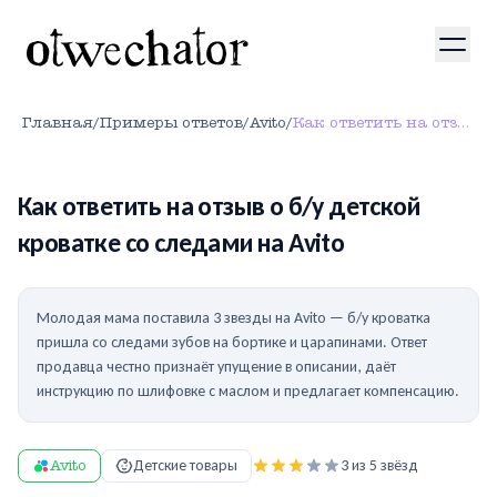
Главная
/
Примеры ответов
/
Avito
/
Как ответить на отзыв о б/у детской кроватке со следами на Avito
Как ответить на отзыв о б/у детской
кроватке со следами на Avito
Молодая мама поставила 3 звезды на Avito — б/у кроватка
пришла со следами зубов на бортике и царапинами. Ответ
продавца честно признаёт упущение в описании, даёт
инструкцию по шлифовке с маслом и предлагает компенсацию.
Avito
Детские товары
3
из 5 звёзд