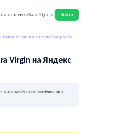
Войти
ры ответов
Блог
Цены
 Extra Virgin на Яндекс Маркете
a Virgin на Яндекс
 что это присутствие полифенолов и