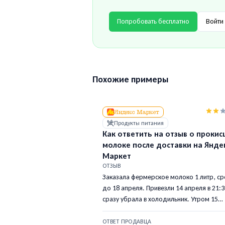
Попробовать бесплатно
Войти 
Похожие примеры
Яндекс Маркет
Продукты питания
Как ответить на отзыв о проки
молоке после доставки на Янде
Маркет
ОТЗЫВ
Заказала фермерское молоко 1 литр, ср
до 18 апреля. Привезли 14 апреля в 21:3
сразу убрала в холодильник. Утром 15
апреля открываю — творог. Понятно, чт
курьер вёз его без термосумки в тёплой
ОТВЕТ ПРОДАВЦА