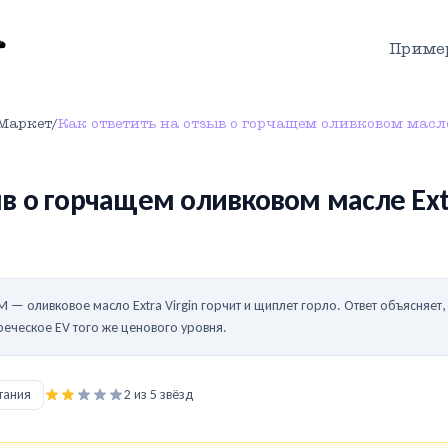
Приме
Маркет
/
Как ответить на отзыв о горчащем оливковом масле
ыв о горчащем оливковом масле Extr
 — оливковое масло Extra Virgin горчит и щиплет горло. Ответ объясняет,
реческое EV того же ценового уровня.
тания
2
из 5 звёзд