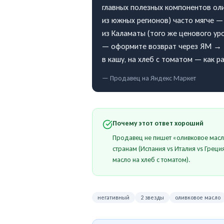
главных полезных компонентов ол
из южных регионов) часто мягче — 
из Каламаты (того же ценового уро
— оформите возврат через ЯМ → «
в кашу, на хлеб с томатом — как ра
— Продавец на
Яндекс Маркет
Почему этот ответ хороший
Продавец не пишет «оливковое масл
странам (Испания vs Италия vs Греци
масло на хлеб с томатом).
негативный
2 звезды
оливковое масло