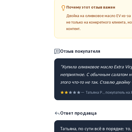
Почему этот отзыв важен
Двойка на оливковое масло EV из-з
не только на конкретного клиента, н
контент.
Отзыв покупателя
“
Купила оливковое масло Extra Vir
неприятное. С обычным салатом не 
этого что-то не так. Ставлю двойк
—
Татьяна Р.
, покупатель на
Ответ продавца
Татьяна, по сути всё в порядке: т