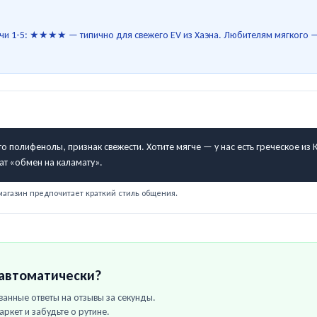
речи 1-5: ★★★★ — типично для свежего EV из Хаэна. Любителям мягкого
то полифенолы, признак свежести. Хотите мягче — у нас есть греческое из 
чат «обмен на каламату».
магазин предпочитает краткий стиль общения.
 автоматически?
анные ответы на отзывы за секунды.
аркет
и забудьте о рутине.