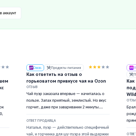
в аккаунт
Ozon
Продукты питания
W
Как ответить на отзыв о
П
сшем
горьковатом привкусе чая на Ozon
Как
кс
ОТЗЫВ
под
Чай пуэр заказала впервые — начиталась о
Wild
пользе. Запах приятный, землистый. Но вкус
ОТЗЫ
ок
горчит, даже при заваривании 2 минуты.
Брал
0,
Может я неправильно завариваю, но
рожд
ожидала более мягкого вкуса. Упаковка
прям
ОТВЕТ ПРОДАВЦА
о
хорошая, листья целые. Три звезды, потому
вост
Наталья, пуэр — действительно специфичный
что качество видно, но пить каждый день не
Точн
чай, и горчинка для шу-пуэра этой выдержки
ОТВЕ