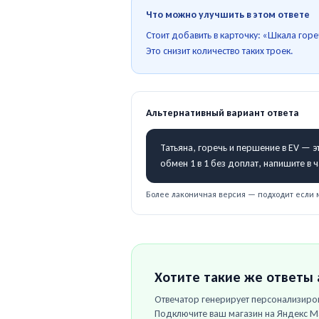
Что можно улучшить в этом ответе
Стоит добавить в карточку: «Шкала го
Это снизит количество таких троек.
Альтернативный вариант ответа
Татьяна, горечь и першение в EV — э
обмен 1 в 1 без доплат, напишите в 
Более лаконичная версия — подходит если 
Хотите такие же ответы
Отвечатор генерирует персонализиров
Подключите ваш магазин на
Яндекс М