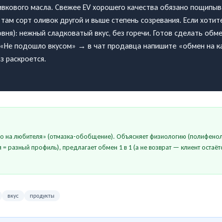
ивкового масла. Свежее EV хорошего качества обязано пощипыв
там сорт оливок другой и выше степень созревания. Если хотите
вня): нежный сладковатый вкус, без горечи. Готов сделать обм
Не подошло вкусом» → в чат продавца напишите «обмен на ка
з раскроется.
о на любителя» (отмазка-обобщение). Объясняет физиологию (полифенолы
я = разный профиль), предлагает обмен 1 в 1 (а не возврат — клиент остаё
вкус
продукты