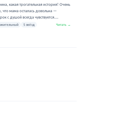
рина, какая трогательная история! Очень
, что мама осталась довольна —
рок с душой всегда чувствуется.
овке мы уделяем особое внимание
ожительный
5 звёзд
Читать →
но потому, что многие берут наши
ры в подарок. Если будете выбирать к
ующему празднику — у нас есть
нные коллекции, пишите в чат,
ерём что-то особенное.