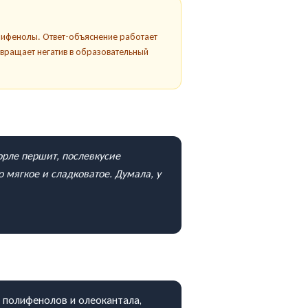
лифенолы. Ответ-объяснение работает
ревращает негатив в образовательный
горле першит, послевкусие
 мягкое и сладковатое. Думала, у
ие полифенолов и олеокантала,