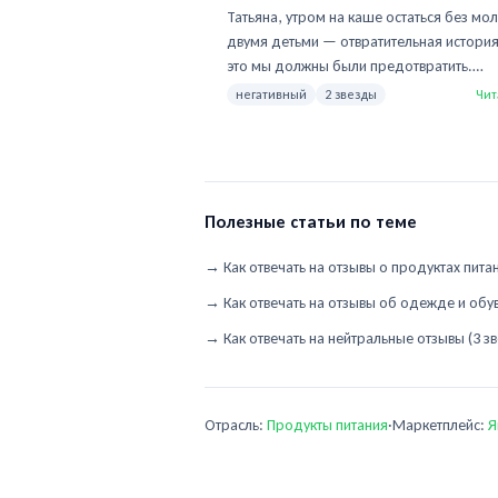
машине часа три. У меня двое детей, ут
Татьяна, утром на каше остаться без мол
каша на чём? Спасибо. Деньги вернёте 
двумя детьми — отвратительная история
куплю в магазине у дома, без приключен
это мы должны были предотвратить.
Двойка не за молоко, за доставку.
Фермерское молоко обязано ехать в
негативный
2 звезды
Чит
термопакете, в инструкции для курьеров
прописано — значит, конкретный курьер
выполнил. Деньги вернутся автоматическ
течение 24 часов после возврата заявки 
ЯМ (оформите как «Брак»). Сверху — в ч
Полезные статьи по теме
продавца напишите слово «компенсаци
добавим к возврату промокод 500 рубл
→
Как отвечать на отзывы о продуктах пита
следующий молочный заказ. Параллель
→
Как отвечать на отзывы об одежде и обу
отправим жалобу в ЯМ Доставку с номе
вашего заказа — нам важно, чтобы
→
Как отвечать на нейтральные отзывы (3 
конкретный курьер получил
предупреждение.
Отрасль:
Продукты питания
·
Маркетплейс:
Я