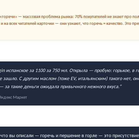
а «горечи» — массовая проблема рынка: 70% покупателей не знают про по
о и на всех читателей карточки — они узнают, что горечь = качество. Это п
gin испанское за 1100 за 750 мл. Открыла — пробую: горькое, в 
зашло. С другим маслом (тоже EV, итальянским) такого нет, оно
у — за такие деньги ожидала привычного нежного вкуса.
”
Яндекс Маркет
о, что вы описали — горечь и першение в горле — это присутств