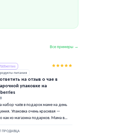
Все примеры →
ildberries
родукты питания
 ответить на отзыв о чае в
арочной упаковке на
berries
В
а набор чаёв в подарок маме на день
ения. Упаковка очень красивая —
о как из магазина подарков. Мама в
орге! Чай вкусный, разнообразный.
о буду брать ещё.
Т ПРОДАВЦА