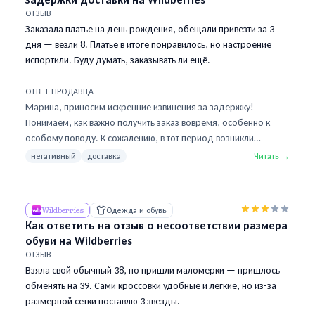
ОТЗЫВ
Заказала платье на день рождения, обещали привезти за 3
дня — везли 8. Платье в итоге понравилось, но настроение
испортили. Буду думать, заказывать ли ещё.
ОТВЕТ ПРОДАВЦА
Марина, приносим искренние извинения за задержку!
Понимаем, как важно получить заказ вовремя, особенно к
особому поводу. К сожалению, в тот период возникли
непредвиденные задержки на сортировочном центре,
негативный
доставка
Читать →
которые были вне нашего контроля. Рады, что платье в итоге
вам понравилось! Надеемся, праздник всё равно получился
отличным. Будем рады видеть вас снова — в следующий раз
Wildberries
Одежда и обувь
постараемся приятно удивить сервисом.
Как ответить на отзыв о несоответствии размера
обуви на Wildberries
ОТЗЫВ
Взяла свой обычный 38, но пришли маломерки — пришлось
обменять на 39. Сами кроссовки удобные и лёгкие, но из-за
размерной сетки поставлю 3 звезды.