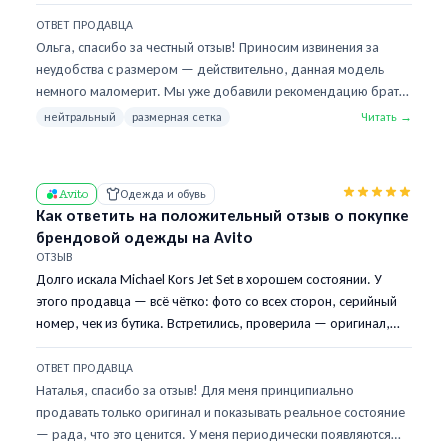
ОТВЕТ ПРОДАВЦА
Ольга, спасибо за честный отзыв! Приносим извинения за
неудобства с размером — действительно, данная модель
немного маломерит. Мы уже добавили рекомендацию брать
на размер больше в описании товара, чтобы другие
нейтральный
размерная сетка
Читать →
покупатели не столкнулись с той же ситуацией. Рады, что
кроссовки в итоге подошли и понравились! Если будут
вопросы при следующей покупке — пишите в чат, поможем с
Avito
Одежда и обувь
выбором размера.
Как ответить на положительный отзыв о покупке
брендовой одежды на Avito
ОТЗЫВ
Долго искала Michael Kors Jet Set в хорошем состоянии. У
этого продавца — всё чётко: фото со всех сторон, серийный
номер, чек из бутика. Встретились, проверила — оригинал,
состояние даже лучше, чем ожидала. Рекомендую!
ОТВЕТ ПРОДАВЦА
Наталья, спасибо за отзыв! Для меня принципиально
продавать только оригинал и показывать реальное состояние
— рада, что это ценится. У меня периодически появляются