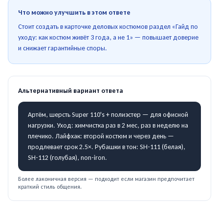
Что можно улучшить в этом ответе
Стоит создать в карточке деловых костюмов раздел «Гайд по
уходу: как костюм живёт 3 года, а не 1» — повышает доверие
и снижает гарантийные споры.
Альтернативный вариант ответа
Артём, шерсть Super 110's + полиэстер — для офисной
нагрузки. Уход: химчистка раз в 2 мес, раз в неделю на
плечико. Лайфхак: второй костюм и через день —
продлевает срок 2.5×. Рубашки в тон: SH-111 (белая),
SH-112 (голубая), non-iron.
Более лаконичная версия — подходит если магазин предпочитает
краткий стиль общения.