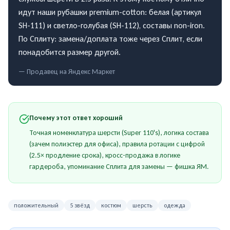
идут наши рубашки premium-cotton: белая (артикул
SH-111) и светло-голубая (SH-112), составы non-iron.
По Сплиту: замена/доплата тоже через Сплит, если
понадобится размер другой.
— Продавец на
Яндекс Маркет
Почему этот ответ хороший
Точная номенклатура шерсти (Super 110's), логика состава
(зачем полиэстер для офиса), правила ротации с цифрой
(2.5× продление срока), кросс-продажа в логике
гардероба, упоминание Сплита для замены — фишка ЯМ.
положительный
5 звёзд
костюм
шерсть
одежда