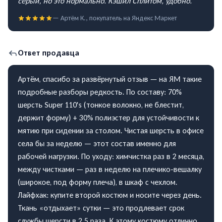
серый, но это нормально. Кэшил Сплитом, удобно.
”
—
Артём К.
, покупатель на
Яндекс Маркет
Ответ продавца
Артём, спасибо за развёрнутый отзыв — на ЯМ такие
подробные разборы редкость. По составу: 70%
шерсть Super 110's (тонкое волокно, не блестит,
держит форму) + 30% полиэстер для устойчивости к
мятию при сидении за столом. Чистая шерсть в офисе
села бы за неделю — этот состав именно для
рабочей нагрузки. По уходу: химчистка раз в 2 месяца,
между чистками — раз в неделю на плечико-вешалку
(широкое, под форму плеча), в шкаф с чехлом.
Лайфхак: купите второй костюм и носите через день.
Ткань «отдыхает» сутки — это продлевает срок
службы шерсти в 2.5 раза. К этому костюму отлично