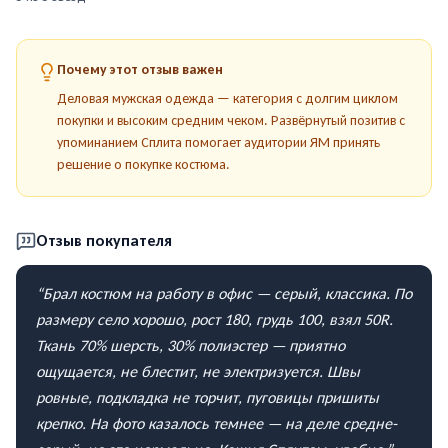
Почему этот отзыв важен
Деловая мужская одежда — категория с долгим циклом
покупки и высоким средним чеком. Развёрнутый позитив с
упоминанием Сплита помогает аудитории ЯМ принять
решение о покупке костюма.
Отзыв покупателя
“
Брал костюм на работу в офис — серый, классика. По
размеру село хорошо, рост 180, грудь 100, взял 50R.
Ткань 70% шерсть, 30% полиэстер — приятно
ощущается, не блестит, не электризуется. Швы
ровные, подкладка не торчит, пуговицы пришиты
крепко. На фото казалось темнее — на деле средне-