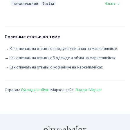
сумки и аксессуары из личной коллекции — подпишитесь на
положительный
5 звёзд
Читать →
профиль, чтобы не пропустить. Носите с удовольствием!
Полезные статьи по теме
→
Как отвечать на отзывы о продуктах питания на маркетплейсах
→
Как отвечать на отзывы об одежде и обуви на маркетплейсах
→
Как отвечать на отзывы о косметике на маркетплейсах
Отрасль:
Одежда и обувь
·
Маркетплейс:
Яндекс Маркет