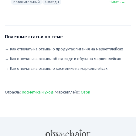
кожу головы. Лайфхак: наносите шампунь на влажные волосы,
положительный
4 звезды
Читать →
вспеньте руками заранее и распределяйте уже пену. Расход
сократится вдвое, а промывание будет ощущаться привычнее.
Со временем кожа головы адаптируется.
Полезные статьи по теме
→
Как отвечать на отзывы о продуктах питания на маркетплейсах
→
Как отвечать на отзывы об одежде и обуви на маркетплейсах
→
Как отвечать на отзывы о косметике на маркетплейсах
Отрасль:
Косметика и уход
·
Маркетплейс:
Ozon