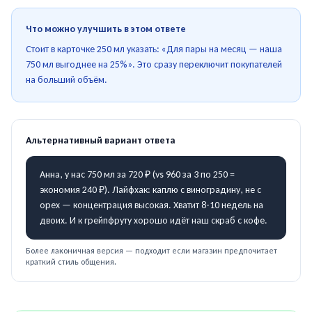
Что можно улучшить в этом ответе
Стоит в карточке 250 мл указать: «Для пары на месяц — наша
750 мл выгоднее на 25%». Это сразу переключит покупателей
на больший объём.
Альтернативный вариант ответа
Анна, у нас 750 мл за 720 ₽ (vs 960 за 3 по 250 =
экономия 240 ₽). Лайфхак: каплю с виноградину, не с
орех — концентрация высокая. Хватит 8-10 недель на
двоих. И к грейпфруту хорошо идёт наш скраб с кофе.
Более лаконичная версия — подходит если магазин предпочитает
краткий стиль общения.