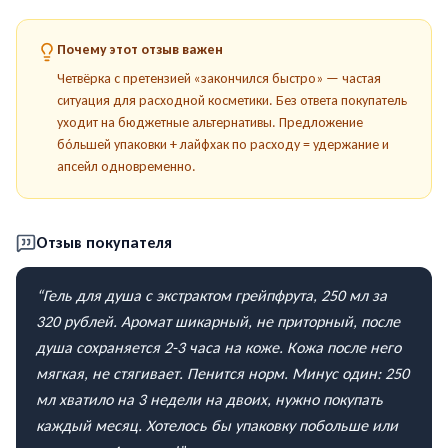
Почему этот отзыв важен
Четвёрка с претензией «закончился быстро» — частая
ситуация для расходной косметики. Без ответа покупатель
уходит на бюджетные альтернативы. Предложение
бóльшей упаковки + лайфхак по расходу = удержание и
апсейл одновременно.
Отзыв покупателя
“
Гель для душа с экстрактом грейпфрута, 250 мл за
320 рублей. Аромат шикарный, не приторный, после
душа сохраняется 2-3 часа на коже. Кожа после него
мягкая, не стягивает. Пенится норм. Минус один: 250
мл хватило на 3 недели на двоих, нужно покупать
каждый месяц. Хотелось бы упаковку побольше или