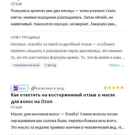
ОТЗЫВ
Пользуюсь кремом уже два месяца — кожа реально стала
мягче, мелкие морщинки разгладились. Запах лёгкий, не
навязчивый. Наносится хорошо, не жирнит. Заказала уже
второй тюбик и маме взяла. Однозначно в избранное!
ОТВЕТ ПРОДАВЦА
Наталья, спасибо за такой подробный отзыв — особенно
приятно слышать о результатах через два месяца, это именно
то, на что рассчитана формула крема. То, что вы взяли и маме
— для нас лучший показатель качества. Если захотите
положительный
5 звёзд
Читать →
попробовать сыворотку из той же линейки — она работает в
паре с кремом и усиливает эффект. Возвращайтесь!
Ozon
Косметика и уход
Как ответить на восторженный отзыв о масле
для волос на Ozon
ОТЗЫВ
Масло для кончиков волос — бомба! У меня волосы после
окрашивания как солома были, перепробовала кучу всего.
Это масло за неделю привело кончики в человеческий вид. Не
жирнит, быстро впитывается, запах приятный ненавязчивый.