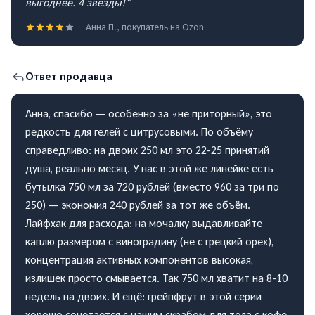
выгоднее. 4 звезды!
”
—
Анна П.
, покупатель на
Ozon
Ответ продавца
Анна, спасибо — особенно за «не приторный», это
редкость для гелей с цитрусовыми. По объёму
справедливо: на двоих 250 мл это 22-25 принятий
душа, реально месяц. У нас в этой же линейке есть
бутылка 750 мл за 720 рублей (вместо 960 за три по
250) — экономия 240 рублей за тот же объём.
Лайфхак для расхода: на мочалку выдавливайте
каплю размером с виноградину (не с грецкий орех),
концентрация активных компонентов высокая,
излишек просто смывается. Так 750 мл хватит на 8-10
недель на двоих. И ещё: грейпфрут в этой серии
хорошо сочетается с нашим скрабом для тела с кофе