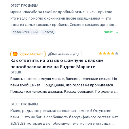
Беру вторую банку, буду брать третью.
ОТВЕТ ПРОДАВЦА
Ирина, спасибо за такой подробный отзыв! Очень приятно,
что масло помогло с кончиками после окрашивания — это
одна из самых сложных проблем. Секрет в составе: аргановое
масло + масло жожоба, они не утяжеляют волосы, поэтому нет
положительный
5 звёзд
Читать →
эффекта жирности. Если интересно усилить результат —
попробуйте наш кондиционер без сульфатов из той же
линейки, он закрепляет эффект масла. Рады, что нашли своё
Яндекс Маркет
Косметика и уход
средство!
Как ответить на отзыв о шампуне с плохим
пенообразованием на Яндекс Маркете
ОТЗЫВ
Волосы после шампуня мягкие, блестят, перестали сечься. Но
пены вообще нет — ощущение, что голова не промывается.
Приходится наносить дважды. Расход большой. По результату
— пять, по ощущениям — тройка. Ставлю четвёрку.
ОТВЕТ ПРОДАВЦА
Юлия, рады, что результат на волосах заметен! Отсутствие
пены — это не баг, а особенность бессульфатного состава: нет
SLS/SLES, которые дают обильную пену, но при этом сушат