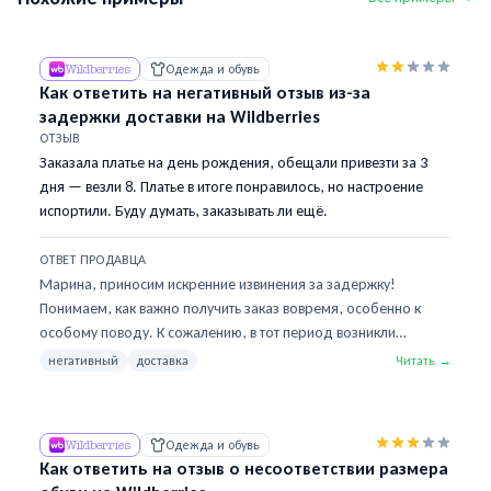
Wildberries
Одежда и обувь
Как ответить на негативный отзыв из-за
задержки доставки на Wildberries
ОТЗЫВ
Заказала платье на день рождения, обещали привезти за 3
дня — везли 8. Платье в итоге понравилось, но настроение
испортили. Буду думать, заказывать ли ещё.
ОТВЕТ ПРОДАВЦА
Марина, приносим искренние извинения за задержку!
Понимаем, как важно получить заказ вовремя, особенно к
особому поводу. К сожалению, в тот период возникли
непредвиденные задержки на сортировочном центре,
негативный
доставка
Читать →
которые были вне нашего контроля. Рады, что платье в итоге
вам понравилось! Надеемся, праздник всё равно получился
отличным. Будем рады видеть вас снова — в следующий раз
Wildberries
Одежда и обувь
постараемся приятно удивить сервисом.
Как ответить на отзыв о несоответствии размера