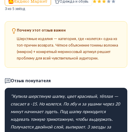
Яндекс Маркет
Одежда и обувь
3
из 5 звёзд
Почему этот отзыв важен
Шерстяные изделия — категория, где «колется» одна из
топ-причин возврата. Чёткое объяснение тонины волокна
(микрон) + конкретный мериносовый артикул решает
проблему для всей чувствительной аудитории.
Отзыв покупателя
“
Купила шерстяную шапку, цвет красивый, тёплая —
спасает в -15. Но колется. По лбу и за ушами через 20
минут начинает зудеть. Под шапку приходится
надевать тонкую трикотажную, чтобы выдержать.
Получается двойной слой, выпирает. 3 звезды за