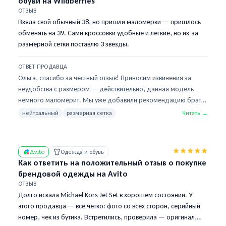
обуви на Wildberries
ОТЗЫВ
Взяла свой обычный 38, но пришли маломерки — пришлось
обменять на 39. Сами кроссовки удобные и лёгкие, но из-за
размерной сетки поставлю 3 звезды.
ОТВЕТ ПРОДАВЦА
Ольга, спасибо за честный отзыв! Приносим извинения за
неудобства с размером — действительно, данная модель
немного маломерит. Мы уже добавили рекомендацию брать
на размер больше в описании товара, чтобы другие
нейтральный
размерная сетка
Читать →
покупатели не столкнулись с той же ситуацией. Рады, что
кроссовки в итоге подошли и понравились! Если будут
вопросы при следующей покупке — пишите в чат, поможем с
Avito
Одежда и обувь
выбором размера.
Как ответить на положительный отзыв о покупке
брендовой одежды на Avito
ОТЗЫВ
Долго искала Michael Kors Jet Set в хорошем состоянии. У
этого продавца — всё чётко: фото со всех сторон, серийный
номер, чек из бутика. Встретились, проверила — оригинал,