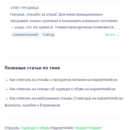
состояние даже лучше, чем ожидала. Рекомендую!
ОТВЕТ ПРОДАВЦА
Наталья, спасибо за отзыв! Для меня принципиально
продавать только оригинал и показывать реальное состояние
— рада, что это ценится. У меня периодически появляются
сумки и аксессуары из личной коллекции — подпишитесь на
положительный
5 звёзд
Читать →
профиль, чтобы не пропустить. Носите с удовольствием!
Полезные статьи по теме
→
Как отвечать на отзывы о продуктах питания на маркетплейсах
→
Как отвечать на отзывы об одежде и обуви на маркетплейсах
→
Как отвечать на нейтральные отзывы (3 звезды) на маркетплейсах:
формула, ошибки и 8 примеров
Отрасль:
Одежда и обувь
·
Маркетплейс:
Яндекс Маркет