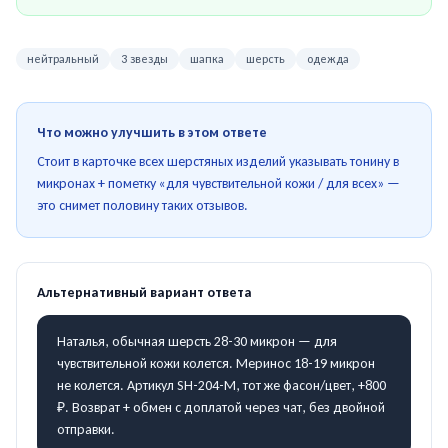
нейтральный
3 звезды
шапка
шерсть
одежда
Что можно улучшить в этом ответе
Стоит в карточке всех шерстяных изделий указывать тонину в
микронах + пометку «для чувствительной кожи / для всех» —
это снимет половину таких отзывов.
Альтернативный вариант ответа
Наталья, обычная шерсть 28-30 микрон — для
чувствительной кожи колется. Меринос 18-19 микрон
не колется. Артикул SH-204-M, тот же фасон/цвет, +800
₽. Возврат + обмен с доплатой через чат, без двойной
отправки.