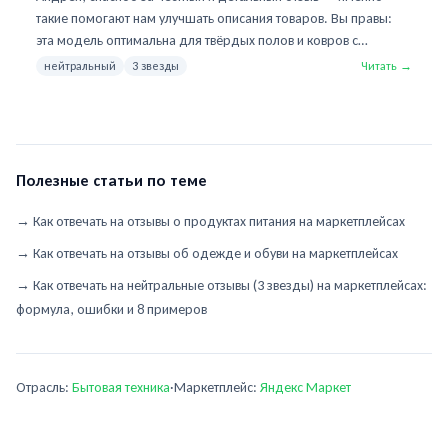
такие помогают нам улучшать описания товаров. Вы правы:
эта модель оптимальна для твёрдых полов и ковров с
коротким ворсом — мы добавим это уточнение в карточку,
нейтральный
3 звезды
Читать →
чтобы у покупателей были правильные ожидания. Про углы —
попробуйте активировать режим «вдоль стен» в приложении,
он заметно улучшает качество уборки в труднодоступных
местах. Если нужна консультация по настройкам или подбору
другой модели — пишите, разберёмся вместе.
Полезные статьи по теме
→
Как отвечать на отзывы о продуктах питания на маркетплейсах
→
Как отвечать на отзывы об одежде и обуви на маркетплейсах
→
Как отвечать на нейтральные отзывы (3 звезды) на маркетплейсах:
формула, ошибки и 8 примеров
Отрасль:
Бытовая техника
·
Маркетплейс:
Яндекс Маркет