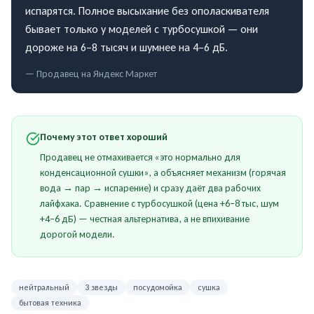
испарятся. Полное высыхание без ополаскивателя
бывает только у моделей с турбосушкой — они
дороже на 6–8 тысяч и шумнее на 4–6 дБ.
— Продавец на
Яндекс Маркет
Почему этот ответ хороший
Продавец не отмахивается «это нормально для
конденсационной сушки», а объясняет механизм (горячая
вода → пар → испарение) и сразу даёт два рабочих
лайфхака. Сравнение с турбосушкой (цена +6–8 тыс, шум
+4–6 дБ) — честная альтернатива, а не впихивание
дорогой модели.
нейтральный
3 звезды
посудомойка
сушка
бытовая техника