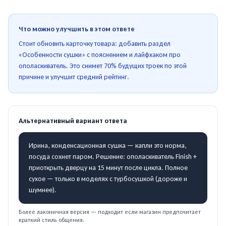
Что можно улучшить в этом ответе
Стоит обновить карточку товара: добавить раздел
«Особенности сушки» с пояснением и лайфхаком про
ополаскиватель. Это снимет 70% будущих троек по этой
причине и улучшит средний рейтинг.
Альтернативный вариант ответа
Ирина, конденсационная сушка — капли это норма,
посуда сохнет паром. Решение: ополаскиватель Finish +
приоткрыть дверцу на 15 минут после цикла. Полное
сухое — только в моделях с турбосушкой (дороже и
шумнее).
Более лаконичная версия — подходит если магазин предпочитает
краткий стиль общения.