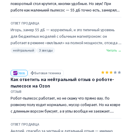
поворотный стол крутится, кнопки удобные. Но звук! При
работе как маленький пылесос — 55 дБ точно есть, замерял
приложением. Жена утром не разогревает, чтобы детей не
разбудить. Если стоит на кухне в студии — это проблема. Греет
ОТВЕТ ПРОДАВЦА
хорошо, шумит плохо. Тройка.
Игорь, замер 55 дБ — корректный, и это типичный уровень
для бюджетных моделей с обычным магнетроном: он
работает в режиме «вкл/выкл» на полной мощности, отсюда и
гул. Производитель указывает «до 56 дБ» в характеристиках,
нейтральный
3 звезды
Читать →
но мы в карточке этого не подсветили — поправим. Если шум
критичен (студия, спящие дети) — посмотрите инверторные
модели: магнетрон работает плавно, уровень шума 38–42 дБ.
Ozon
Бытовая техника
У нас в линейке есть Panasonic NN-ST34HW за 9900 — на 3400
Как ответить на нейтральный отзыв о роботе-
дороже, но разница как между холодильником и пылесосом.
пылесосе на Ozon
Готов оформить обмен с доплатой через Яндекс Маркет,
ОТЗЫВ
напишите в чат.
Робот-пылесос работает, но не скажу что прямо вау. По
ровному полу ездит нормально, мусор собирает. Но на ковре
с длинным ворсом буксует, а в углы вообще не заезжает.
Шумит средне. Ожидал большего за эту цену, но и не скажу,
что плохой. Тройка.
ОТВЕТ ПРОДАВЦА
Андрей, спасибо за честный и детальный отзыв — именно