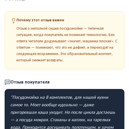
Почему этот отзыв важен
Отзыв о неполной сушке посудомойки — типичная
ситуация, когда покупатель не понимает технологию. Без
ответа читатели додумывают «значит, машинка плохая». С
ответом — понимают, что это не дефект, и переходят на
следующее возражение. Это образовательный контент,
который снижает возвраты.
Отзыв покупателя
“
Посудомойка на 8 комплектов, для нашей кухни
самое то. Моет вообще идеально — даже
пригоревшая каша уходит. Но после цикла достаешь
— а посуда мокрая. Стаканы в каплях, на тарелках
вода. Приходится досушивать полотенцем, и зачем