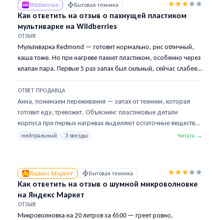
Wildberries
Бытовая техника
Как ответить на отзыв о пахнущей пластиком
мультиварке на Wildberries
ОТЗЫВ
Мультиварка Redmond — готовит нормально, рис отличный,
каша тоже. Но при нагреве пахнет пластиком, особенно через
клапан пара. Первые 5 раз запах был сильный, сейчас слабее
но всё ещё есть. Муж говорит «это нормально», я переживаю
за здоровье.
ОТВЕТ ПРОДАВЦА
Анна, понимаем переживания — запах от техники, которая
готовит еду, тревожит. Объясним: пластиковые детали
корпуса при первых нагревах выделяют остаточные вещества
с производства. Это не опасно (материал пищевой,
нейтральный
3 звезды
Читать →
сертифицирован), но неприятно. Чтобы убрать: прокипятите
воду с долькой лимона 3 раза в режиме «Пар» — кислота
нейтрализует остатки. Обычно после 7–10 использований
Яндекс Маркет
Бытовая техника
запах уходит полностью. Если после 15 раз запах останется —
Как ответить на отзыв о шумной микроволновке
напишите нам, это уже нештатная ситуация.
на Яндекс Маркет
ОТЗЫВ
Микроволновка на 20 литров за 6500 — греет ровно,