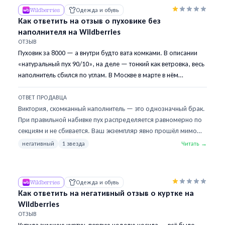
Wildberries
Одежда и обувь
Как ответить на отзыв о пуховике без
наполнителя на Wildberries
ОТЗЫВ
Пуховик за 8000 — а внутри будто вата комками. В описании
«натуральный пух 90/10», на деле — тонкий как ветровка, весь
наполнитель сбился по углам. В Москве в марте в нём
холодно. Верх красивый, фасон нравился, но это не пуховик, а
обманка.
ОТВЕТ ПРОДАВЦА
Виктория, скомканный наполнитель — это однозначный брак.
При правильной набивке пух распределяется равномерно по
секциям и не сбивается. Ваш экземпляр явно прошёл мимо
контроля. Оформите возврат через Wildberries — одобрим
негативный
1 звезда
Читать →
без вопросов. Мы проверяем текущую партию на складе. Если
хотите попробовать ещё раз — у нас есть модель с
горизонтальной стёжкой, там наполнитель физически не может
Wildberries
Одежда и обувь
сбиться. Напишите в чат, подберём по размеру.
Как ответить на негативный отзыв о куртке на
Wildberries
ОТЗЫВ