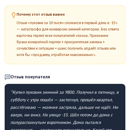
Почему этот отзыв важен
Отзыв «пуховик за 10 тысяч сломался в первый день в -15»
— катастрофа для конверсии зимней категории. Без ответа
карточка теряет всех покупателей сезона. Признание
брака конкретной партии + приоритетная замена +
сочувствие к ситуации = шанс получить апдейт отзыва или
хотя бы «продавец отработал максимально».
Отзыв покупателя
“
Купил пуховик зимний за 9800. Получил в пятницу, в
субботу с утра пошёл — застегнул, прошёл квартал,
расстёгиваю — молния застряла, дальше не идёт. Ни
вверх, ни вниз. На улице -15. Шёл потом до дома с
полураспахнутым воротником. Дома пытался
расстегнуть — заклинило окончательно. Какой это