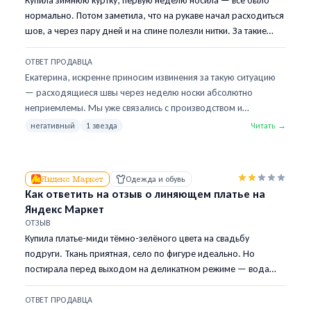
Купила зимнюю куртку, первую неделю носила — всё было
нормально. Потом заметила, что на рукаве начал расходиться
шов, а через пару дней и на спине полезли нитки. За такие
деньги это просто безобразие. Верните деньги или
выкидывать?
ОТВЕТ ПРОДАВЦА
Екатерина, искренне приносим извинения за такую ситуацию
— расходящиеся швы через неделю носки абсолютно
неприемлемы. Мы уже связались с производством и
ужесточили контроль качества на этапе прошивки.
негативный
1 звезда
Читать →
Пожалуйста, оформите возврат через Wildberries — мы
обработаем его в приоритетном порядке. Если хотите, можем
подобрать замену из новой партии, которая прошла
Яндекс Маркет
Одежда и обувь
дополнительную проверку. Ваш отзыв помог нам выявить
Как ответить на отзыв о линяющем платье на
слабое место в конкретной серии, и мы благодарны за сигнал,
Яндекс Маркет
хоть и понимаем, что вам от этого не легче.
ОТЗЫВ
Купила платье-миди тёмно-зелёного цвета на свадьбу
подруги. Ткань приятная, село по фигуре идеально. Но
постирала перед выходом на деликатном режиме — вода
стала зелёной, а на платье появились разводы. Гугл говорит
«закрепить уксусом» — серьёзно? За 4500 рублей я не должна
ОТВЕТ ПРОДАВЦА