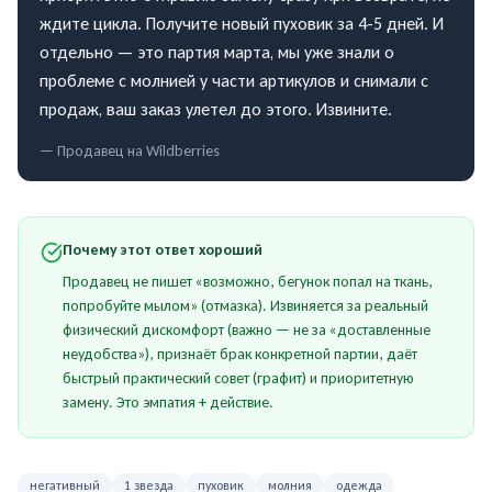
ждите цикла. Получите новый пуховик за 4-5 дней. И
отдельно — это партия марта, мы уже знали о
проблеме с молнией у части артикулов и снимали с
продаж, ваш заказ улетел до этого. Извините.
— Продавец на
Wildberries
Почему этот ответ хороший
Продавец не пишет «возможно, бегунок попал на ткань,
попробуйте мылом» (отмазка). Извиняется за реальный
физический дискомфорт (важно — не за «доставленные
неудобства»), признаёт брак конкретной партии, даёт
быстрый практический совет (графит) и приоритетную
замену. Это эмпатия + действие.
негативный
1 звезда
пуховик
молния
одежда