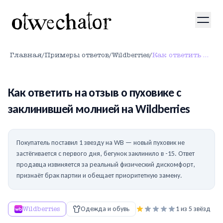
Главная
/
Примеры ответов
/
Wildberries
/
Как ответить на отзыв о пуховике с заклинившей молнией на Wildberries
Как ответить на отзыв о пуховике с
заклинившей молнией на Wildberries
Покупатель поставил 1 звезду на WB — новый пуховик не
застёгивается с первого дня, бегунок заклинило в -15. Ответ
продавца извиняется за реальный физический дискомфорт,
признаёт брак партии и обещает приоритетную замену.
Wildberries
Одежда и обувь
1
из 5 звёзд