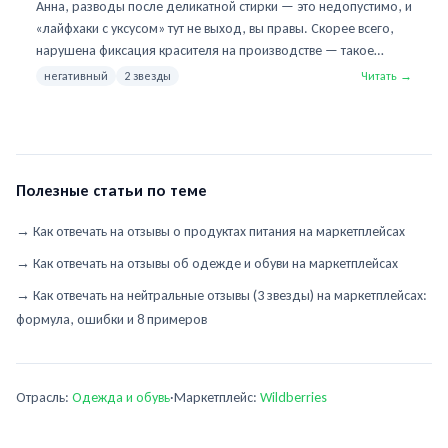
колдовать с уксусом. На мероприятие надела другое.
Анна, разводы после деликатной стирки — это недопустимо, и
«лайфхаки с уксусом» тут не выход, вы правы. Скорее всего,
нарушена фиксация красителя на производстве — такое
бывает в единичных партиях. Оформите возврат через Яндекс
негативный
2 звезды
Читать →
Маркет, мы его одобрим без осмотра. А если цвет и фасон
понравились — напишите нам, подберём замену и проверим
перед отправкой. Нам важно, чтобы платье радовало, а не
добавляло стресса перед важным событием.
Полезные статьи по теме
→
Как отвечать на отзывы о продуктах питания на маркетплейсах
→
Как отвечать на отзывы об одежде и обуви на маркетплейсах
→
Как отвечать на нейтральные отзывы (3 звезды) на маркетплейсах:
формула, ошибки и 8 примеров
Отрасль:
Одежда и обувь
·
Маркетплейс:
Wildberries