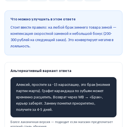
Что можно улучшить в этом ответе
Стоит ввести правило: на любой брак зимнего товара зимой —
компенсация скоростной заменой и небольшой бонус (200-
300 рублей на следующий заказ). Это конвертирует негатив в
лояльность.
Альтернативный вариант ответа
Алексей, простите за -15 нараспашку, это брак (молния
партии марта). Графит карандаша по зубьям может
временно расцепить. Возврат через WB → «Брак»,
курьер заберёт. Замену пометил приоритетно,
получите за 4-5 дней.
Более лаконичная версия — подходит если магазин предпочитает
краткий стиль общения.